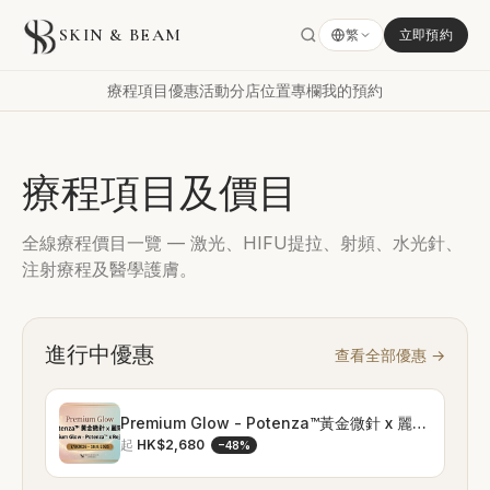
SKIN & BEAM
繁
立即預約
療程項目
優惠活動
分店位置
專欄
我的預約
療程項目及價目
全線療程價目一覽 — 激光、HIFU提拉、射頻、水光針、
注射療程及醫學護膚。
進行中優惠
查看全部優惠
→
Premium Glow - Potenza™黃金微針 x 麗珠蘭
起
HK$2,680
−
48
%