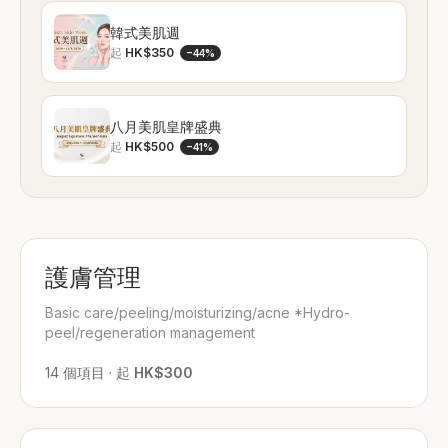
韓式美肌週
起
HK$350
−
44
%
八月美肌皇牌盛典
起
HK$500
−
41
%
護膚管理
Basic care/peeling/moisturizing/acne *Hydro-
peel/regeneration management
14
個項目
·
起
HK$300