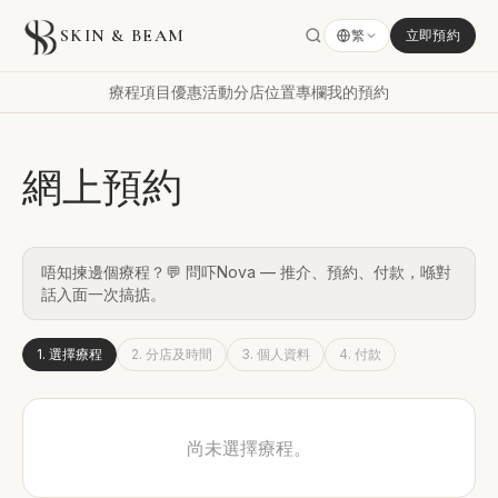
SKIN & BEAM
繁
立即預約
療程項目
優惠活動
分店位置
專欄
我的預約
網上預約
唔知揀邊個療程？💬 問吓Nova — 推介、預約、付款，喺對
話入面一次搞掂。
1
.
選擇療程
2
.
分店及時間
3
.
個人資料
4
.
付款
尚未選擇療程。