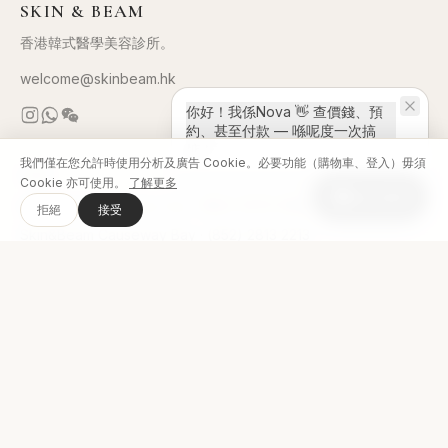
SKIN & BEAM
香港韓式醫學美容診所。
welcome@skinbeam.hk
你好！我係Nova 👋 查價錢、預
約、甚至付款 — 喺呢度一次搞
掂！
我們僅在您允許時使用分析及廣告 Cookie。必要功能（購物車、登入）毋須
分店
Cookie 亦可使用。
了解更多
線上諮詢
Skin&Beam Tsim Sha Tsui
·
(852) 2576 0188
拒絕
接受
Skin&Beam Causeway Bay
·
(852) 2813 2213
Skin&Beam Mong Kok
·
(852) 3643 0289
韓國總院 MUSE Clinic
↗
療程項目
療程項目
立即預約
最新公告