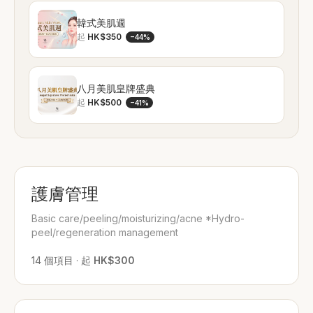
韓式美肌週
起
HK$350
−
44
%
八月美肌皇牌盛典
起
HK$500
−
41
%
護膚管理
Basic care/peeling/moisturizing/acne *Hydro-
peel/regeneration management
14
個項目
·
起
HK$300