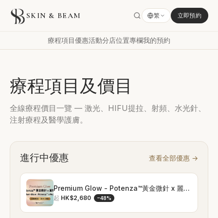
SKIN & BEAM
繁
立即預約
療程項目
優惠活動
分店位置
專欄
我的預約
療程項目及價目
全線療程價目一覽 — 激光、HIFU提拉、射頻、水光針、
注射療程及醫學護膚。
進行中優惠
查看全部優惠
→
Premium Glow - Potenza™黃金微針 x 麗珠蘭
起
HK$2,680
−
48
%