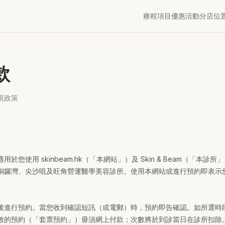
療程項目
優惠活動
分店位
款
視政策
於您使用 skinbeam.hk（「本網站」）及 Skin & Beam（「本
銅鑼灣、尖沙咀及旺角營運醫學美容診所。使用本網站或進行預約即表示
後進行預約。當您收到確認短訊（或電郵）時，預約即告確認。如所選時
數的預約（「套票預約」）毋須網上付款；次數將於到診當日在診所扣除