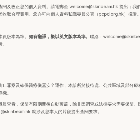
及改正您的個人資料。請電郵至 welcome@skinbeam.hk 提出
收取合理費用。您亦可向個人資料私隱專員公署（pcpd.org.hk）投訴
本頁版本為準。
如有翻譯，概以英文版本為準。
聯絡：welcome@skin
所。
防止罪案及確保醫療儀器安全運作，本診所於接待處、公共區域及部分療
錄機。
職員查看，保留有限期間後自動覆蓋，除非因調查或法律要求需要保留。
e@skinbeam.hk 就涉及您本人的片段提出查閱要求。