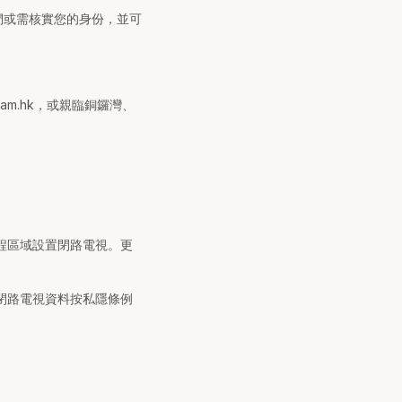
；我們或需核實您的身份，並可
。
beam.hk，或親臨銅鑼灣、
程區域設置閉路電視。更
閉路電視資料按私隱條例