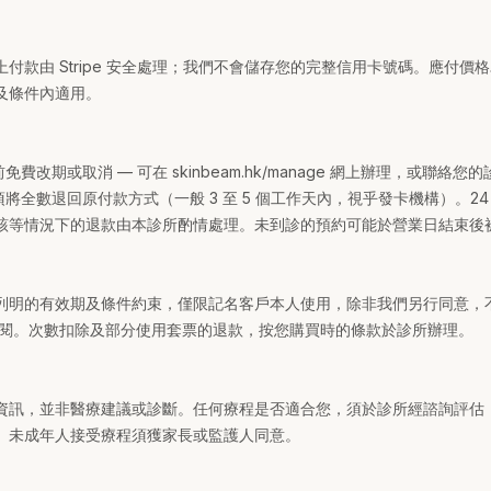
付款由 Stripe 安全處理；我們不會儲存您的完整信用卡號碼。應付價
及條件內適用。
免費改期或取消 — 可在 skinbeam.hk/manage 網上辦理，或聯
項將全數退回原付款方式（一般 3 至 5 個工作天內，視乎發卡機構）。2
該等情況下的退款由本診所酌情處理。未到診的預約可能於營業日結束後
列明的有效期及條件約束，僅限記名客戶本人使用，除非我們另行同意，
anage 查閱。次數扣除及部分使用套票的退款，按您購買時的條款於診所辦理。
資訊，並非醫療建議或診斷。任何療程是否適合您，須於診所經諮詢評估
。未成年人接受療程須獲家長或監護人同意。