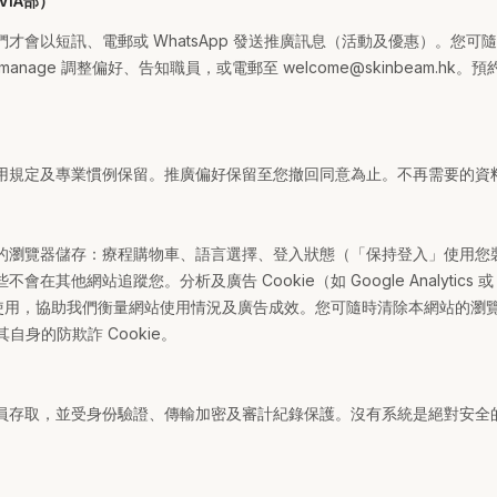
VIA部）
才會以短訊、電郵或 WhatsApp 發送推廣訊息（活動及優惠）。您可隨
.hk/manage 調整偏好、告知職員，或電郵至 welcome@skinbeam.
。
用規定及專業慣例保留。推廣偏好保留至您撤回同意為止。不再需要的資
的瀏覽器儲存：療程購物車、語言選擇、登入狀態（「保持登入」使用您
不會在其他網站追蹤您。分析及廣告 Cookie（如 Google Analytics 或 
才會使用，協助我們衡量網站使用情況及廣告成效。您可隨時清除本網站的瀏
其自身的防欺詐 Cookie。
員存取，並受身份驗證、傳輸加密及審計紀錄保護。沒有系統是絕對安全