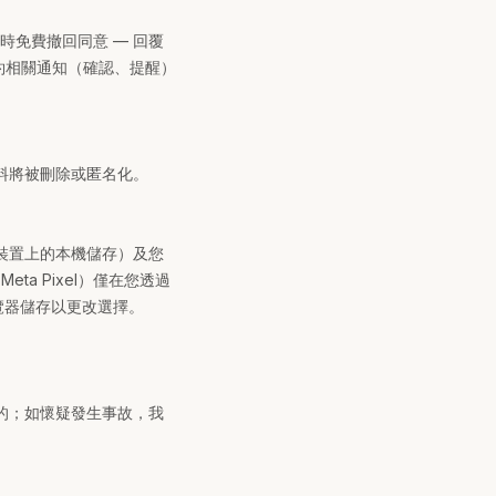
時免費撤回同意 — 回覆
hk。預約相關通知（確認、提醒）
料將被刪除或匿名化。
裝置上的本機儲存）及您
Meta Pixel）僅在您透過
覽器儲存以更改選擇。
的；如懷疑發生事故，我