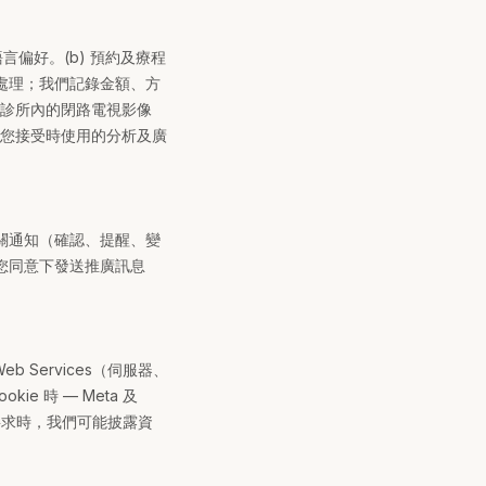
偏好。(b) 預約及療程
 處理；我們記錄金額、方
 診所內的閉路電視影像
在您接受時使用的分析及廣
關通知（確認、提醒、變
您同意下發送推廣訊息
 Services（伺服器、
e 時 — Meta 及
要求時，我們可能披露資