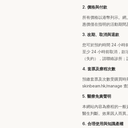
2. 價格與付款
所有價格以港幣列示。網上
惠價僅在指明的活動期間
3. 改期、取消與退款
您可於預約時間 24 小時前
至少 24 小時前取消，款
（失約），請聯絡診所；
4. 套票及療程次數
預繳套票及次數受購買時
skinbeam.hk/m
5. 醫療免責聲明
本網站內容為療程的一般
醫生判斷。效果因人而異
6. 合理使用與知識產權