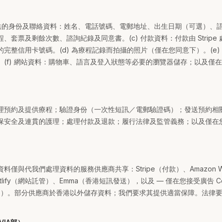
提供的身份及聯絡資料：姓名、電話號碼、電郵地址、出生日期（可選）、語言
、套票及剩餘次數、諮詢紀錄及同意書。(c) 付款資料：付款由 Stripe
完整信用卡號碼。(d) 為療程記錄而拍攝的照片（僅在您同意下）。(e)
。(f) 網站資料：購物車、語言及登入狀態等必要的瀏覽器儲存；以及僅
理預約及提供療程；驗證身份（一次性短訊／電郵驗證碼）；發送預約相
保安全及連貫的護理；處理付款及退款；履行法律及監管義務；以及僅在
僅與代我們處理資料的服務供應商共享：Stripe（付款）、Amazon Web
ify（網站託管）、Emma（香港短訊發送），以及 — 僅在您接受廣告 Cooki
析用途）。部分供應商於香港以外儲存資料；我們要求其提供適當保障。法律