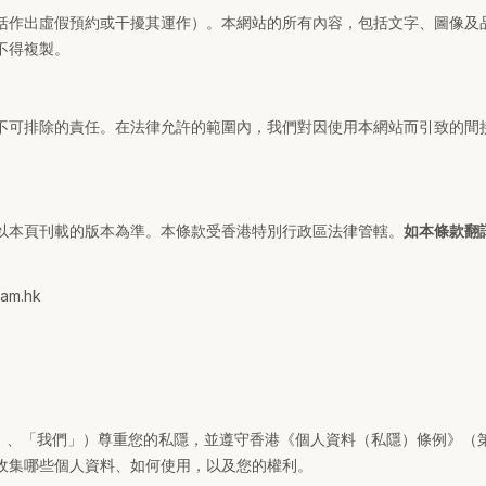
括作出虛假預約或干擾其運作）。本網站的所有內容，包括文字、圖像及
不得複製。
不可排除的責任。在法律允許的範圍內，我們對因使用本網站而引致的間
以本頁刊載的版本為準。本條款受香港特別行政區法律管轄。
如本條款翻
am.hk
「本診所」、「我們」）尊重您的私隱，並遵守香港《個人資料（私隱）條例》（
收集哪些個人資料、如何使用，以及您的權利。