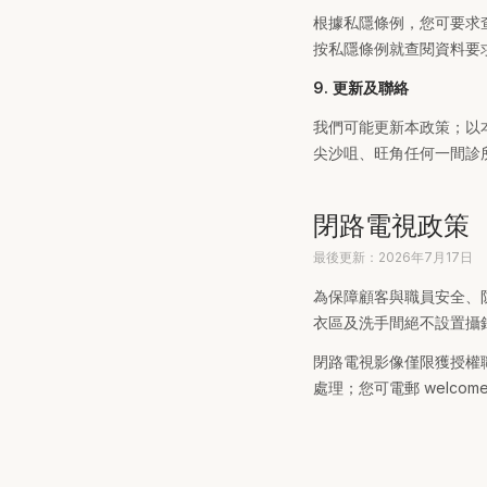
根據私隱條例，您可要求查閱
按私隱條例就查閱資料要求
9. 更新及聯絡
我們可能更新本政策；以
尖沙咀、旺角任何一間診
閉路電視政策
最後更新：2026年7月17日
為保障顧客與職員安全、
衣區及洗手間絕不設置攝
閉路電視影像僅限獲授權
處理；您可電郵 welcom