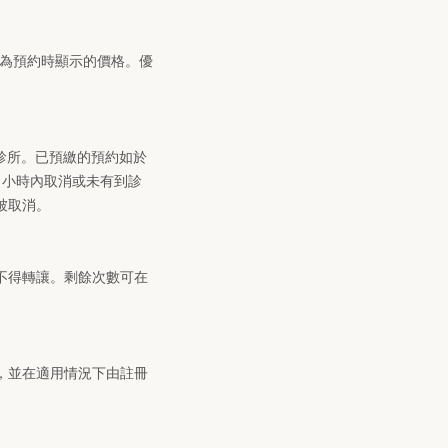
格為預約時顯示的價格。優
絡您的診所。已預繳的預約如於
4 小時內取消或未有到診
被取消。
不得轉讓。剩餘次數可在
，並在適用情況下由註冊