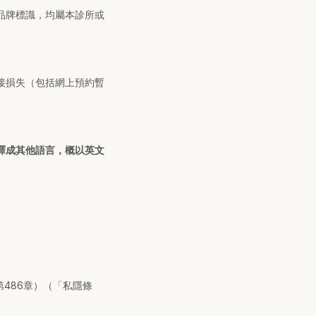
品牌標識，均屬本診所或
接損失（包括網上預約暫
譯成其他語言，概以英文
第486章）（「私隱條