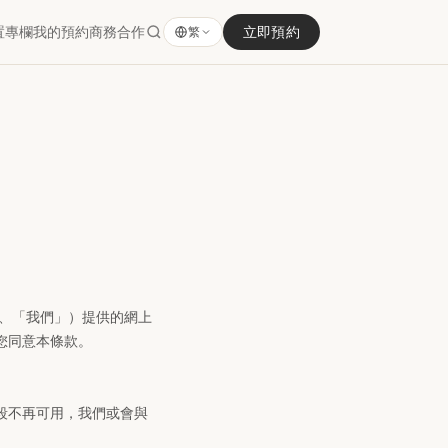
置
專欄
我的預約
商務合作
立即預約
繁
診所」、「我們」）提供的網上
您同意本條款。
段不再可用，我們或會與
。