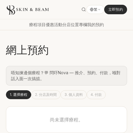
SKIN & BEAM
繁
立即預約
療程項目
優惠活動
分店位置
專欄
我的預約
網上預約
唔知揀邊個療程？💬 問吓Nova — 推介、預約、付款，喺對
話入面一次搞掂。
1
.
選擇療程
2
.
分店及時間
3
.
個人資料
4
.
付款
尚未選擇療程。