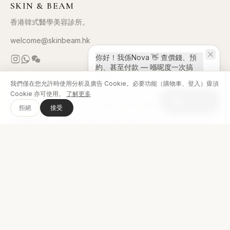
SKIN & BEAM
香港韓式醫學美容診所。
welcome@skinbeam.hk
你好！我係Nova 👋 查價錢、預
約、甚至付款 — 喺呢度一次搞
掂！
我們僅在您允許時使用分析及廣告 Cookie。必要功能（購物車、登入）毋須
分店
Cookie 亦可使用。
了解更多
線上諮詢
Skin&Beam Tsim Sha Tsui
·
(852) 2576 0188
拒絕
接受
Skin&Beam Causeway Bay
·
(852) 2813 2213
Skin&Beam Mong Kok
·
(852) 3643 0289
韓國總院 MUSE Clinic
↗
療程項目
療程項目
立即預約
最新公告