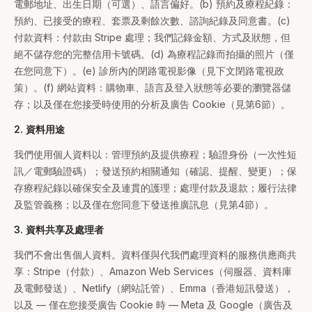
電郵地址、出生日期（可選）、語言偏好。(b) 預約及療程紀錄：
預約、已接受的療程、套票及剩餘次數、諮詢紀錄及同意書。(c)
付款資料：付款由 Stripe 處理；我們記錄金額、方式及狀態，但
絕不儲存您的完整信用卡號碼。(d) 為療程記錄而拍攝的照片（僅
在您同意下）。(e) 診所內的閉路電視影像（見下文閉路電視政
策）。(f) 網站資料：購物車、語言及登入狀態等必要的瀏覽器儲
存；以及僅在您接受時使用的分析及廣告 Cookie（見第6節）。
2. 資料用途
我們使用個人資料以：管理預約及提供療程；驗證身份（一次性短
訊／電郵驗證碼）；發送預約相關通知（確認、提醒、變更）；保
存療程紀錄以確保安全及連貫的護理；處理付款及退款；履行法律
及監管義務；以及僅在您同意下發送推廣訊息（見第4節）。
3. 資料共享及處理者
我們不會出售個人資料。資料僅與代我們處理資料的服務供應商共
享：Stripe（付款）、Amazon Web Services（伺服器、資料庫
及電郵發送）、Netlify（網站託管）、Emma（香港短訊發送），
以及 — 僅在您接受廣告 Cookie 時 — Meta 及 Google（廣告及