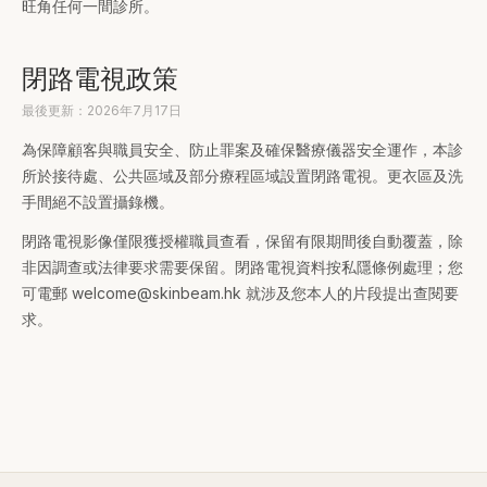
旺角任何一間診所。
閉路電視政策
最後更新：2026年7月17日
為保障顧客與職員安全、防止罪案及確保醫療儀器安全運作，本診
所於接待處、公共區域及部分療程區域設置閉路電視。更衣區及洗
手間絕不設置攝錄機。
閉路電視影像僅限獲授權職員查看，保留有限期間後自動覆蓋，除
非因調查或法律要求需要保留。閉路電視資料按私隱條例處理；您
可電郵 welcome@skinbeam.hk 就涉及您本人的片段提出查閱要
求。