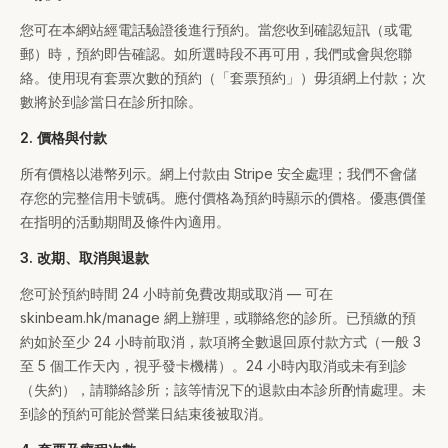
您可在本網站經電話驗證後進行預約。當您收到確認短訊（或電
郵）時，預約即告確認。如所選時段不再可用，我們或會與您聯
絡。使用現有套票次數的預約（「套票預約」）毋須網上付款；次
數將於到診當日在診所扣除。
2. 價格與付款
所有價格以港幣列示。網上付款由 Stripe 安全處理；我們不會儲
存您的完整信用卡號碼。應付價格為預約時顯示的價格。優惠價僅
在指明的活動期間及條件內適用。
3. 改期、取消與退款
您可於預約時間 24 小時前免費改期或取消 — 可在
skinbeam.hk/manage 網上辦理，或聯絡您的診所。已預繳的預
約如於至少 24 小時前取消，款項將全數退回原付款方式（一般 3
至 5 個工作天內，視乎發卡機構）。24 小時內取消或未有到診
（失約），請聯絡診所；該等情況下的退款由本診所酌情處理。未
到診的預約可能於營業日結束後被取消。