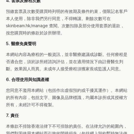
4. 套票及療程次數
預繳套票及次數受購買時列明的有效期及條件約束，僅限記名客戶
本人使用，除非我們另行同意，不得轉讓。剩餘次數可在
skinbeam.hk/manage 查閱。次數扣除及部分使用套票的退款，
按您購買時的條款於診所辦理。
5. 醫療免責聲明
本網站內容為療程的一般資訊，並非醫療建議或診斷。任何療程是
否適合您，須於診所經諮詢評估，並在適用情況下由註冊醫生判
斷。效果因人而異。未成年人接受療程須獲家長或監護人同意。
6. 合理使用與知識產權
您同意不濫用本網站（包括作出虛假預約或干擾其運作）。本網站
的所有內容，包括文字、圖像及品牌標識，均屬本診所或其授權方
所有，未經許可不得複製。
7. 責任
本條款不排除香港法律下不可排除的責任。在法律允許的範圍內，
我們對因使用本網站而引致的間接損失（包括網上預約暫時無法使