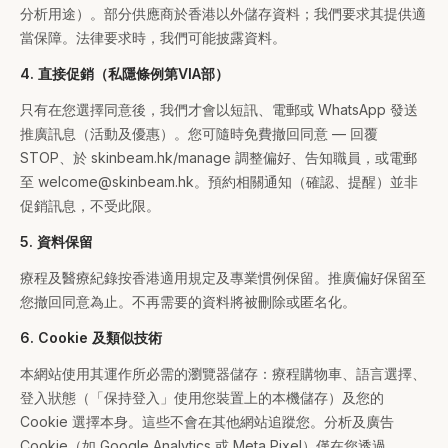
分析用途）。部分供應商於香港以外儲存資料；我們要求其提供適
當保障。法律要求時，我們可能披露資料。
4. 直接促銷（私隱條例第VIA部）
只有在您選擇同意後，我們才會以短訊、電郵或 WhatsApp 發送
推廣訊息（活動及優惠）。您可隨時免費撤回同意 — 回覆
STOP、於 skinbeam.hk/manage 調整偏好、告知職員，或電郵
至 welcome@skinbeam.hk。預約相關通知（確認、提醒）並非
促銷訊息，不受此限。
5. 資料保留
療程及醫療紀錄按香港適用規定及專業慣例保留。推廣偏好保留至
您撤回同意為止。不再需要的資料將被刪除或匿名化。
6. Cookie 及類似技術
本網站使用其運作所必需的瀏覽器儲存：療程購物車、語言選擇、
登入狀態（「保持登入」使用您裝置上的本機儲存）及您的
Cookie 選擇本身。這些不會在其他網站追蹤您。分析及廣告
Cookie（如 Google Analytics 或 Meta Pixel）僅在您透過