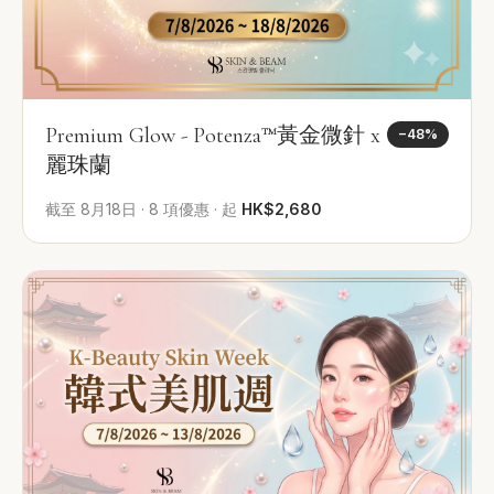
Premium Glow - Potenza™黃金微針 x
−
48
%
麗珠蘭
截至
8月18日
·
8
項優惠
·
起
HK$2,680