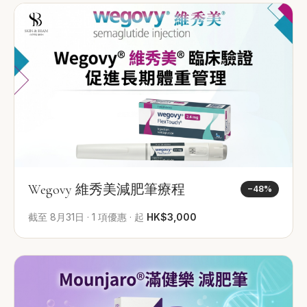
Wegovy 維秀美減肥筆療程
−
48
%
截至
8月31日
·
1
項優惠
·
起
HK$3,000