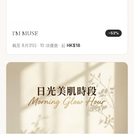
I'M MUSE
−
53
%
截至
8月31日
·
10
項優惠
·
起
HK$18