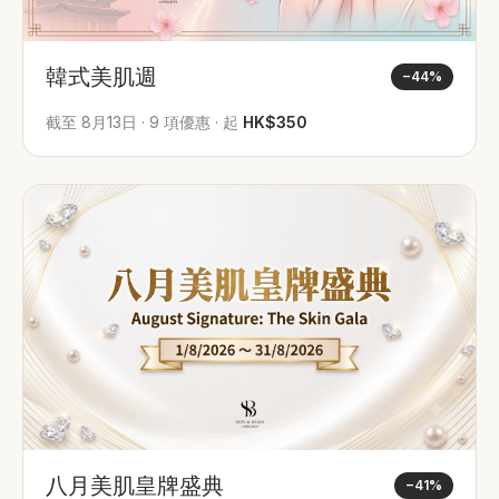
韓式美肌週
−
44
%
截至
8月13日
·
9
項優惠
·
起
HK$350
八月美肌皇牌盛典
−
41
%