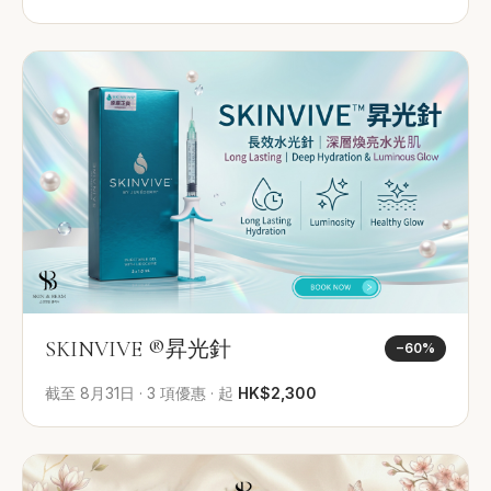
SKINVIVE ®昇光針
−
60
%
截至
8月31日
·
3
項優惠
·
起
HK$2,300