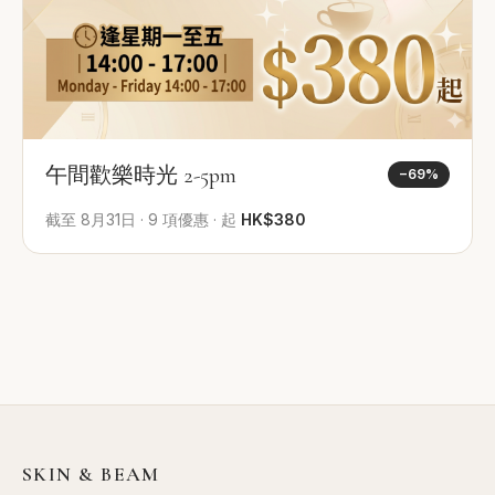
午間歡樂時光 2-5pm
−
69
%
截至
8月31日
·
9
項優惠
·
起
HK$380
SKIN & BEAM