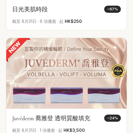
日光美肌時段
−
67
%
截至
8月31日
·
6
項優惠
·
起
HK$250
Juvéderm 喬雅登 透明質酸填充
−
24
%
截至
8月31日
·
1
項優惠
·
起
HK$3,500