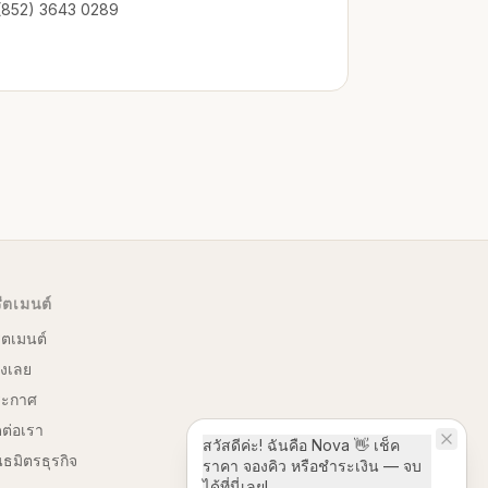
(852) 3643 0289
ีตเมนต์
ีตเมนต์
งเลย
ระกาศ
ดต่อเรา
สวัสดีค่ะ! ฉันคือ Nova 👋 เช็ค
นธมิตรธุรกิจ
ราคา จองคิว หรือชำระเงิน — จบ
ได้ที่นี่เลย!