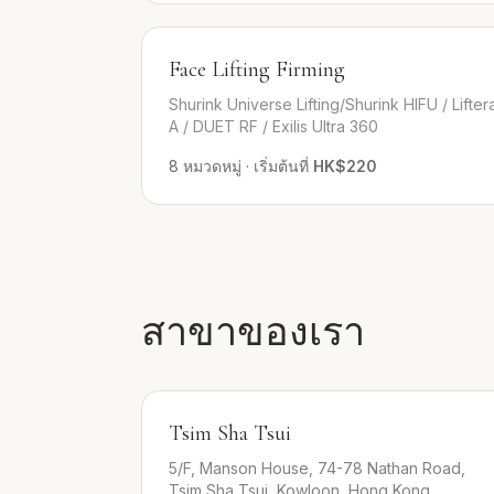
Face Lifting Firming
Shurink Universe Lifting/Shurink HIFU / Lifter
A / DUET RF / Exilis Ultra 360
8
หมวดหมู่
·
เริ่มต้นที่
HK$220
สาขาของเรา
Tsim Sha Tsui
5/F, Manson House, 74-78 Nathan Road,
Tsim Sha Tsui, Kowloon, Hong Kong