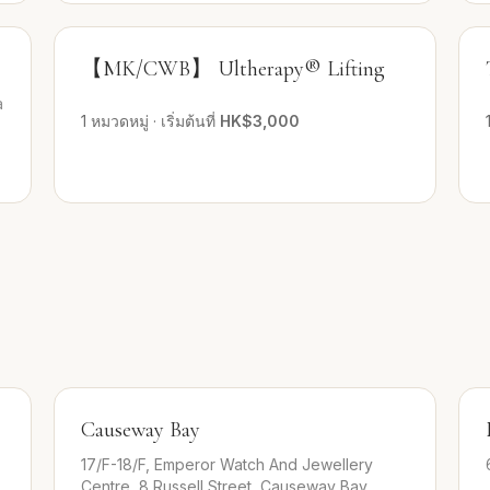
【MK/CWB】 Ultherapy® Lifting
a
1
หมวดหมู่
·
เริ่มต้นที่
HK$3,000
Causeway Bay
17/F-18/F, Emperor Watch And Jewellery
Centre, 8 Russell Street, Causeway Bay,