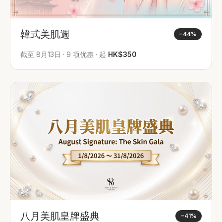
韓式美肌週
−
44
%
截至
8月13日
·
9
项优惠
·
起
HK$350
八月美肌皇牌盛典
−
41
%