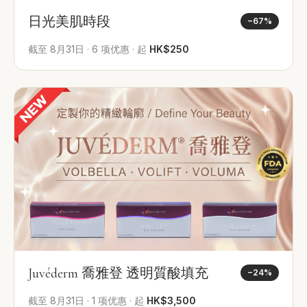
日光美肌時段
−
67
%
截至
8月31日
·
6
项优惠
·
起
HK$250
Juvéderm 喬雅登 透明質酸填充
−
24
%
截至
8月31日
·
1
项优惠
·
起
HK$3,500